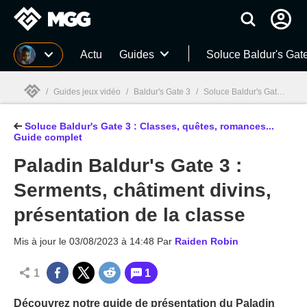
MGG
Actu
Guides
Soluce Baldur's Gat
/
Guides jeux vidéo
/
Baldur's Gate 3
/
Soluce Baldur's Gate 3 : Classes, quêtes, romances... Guide complet
Soluce Baldur's Gate 3 : Classes, quêtes, romances...
MGG

Guide complet
Paladin Baldur's Gate 3 :
Serments, châtiment divins,
présentation de la classe
Mis à jour le
03/08/2023 à 14:48
Par
Raiden Robin
1
1
Découvrez notre guide de présentation du Paladin