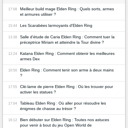
Meilleur build mage Elden Ring : Quels sorts, armes
17:08
et armures utiliser ?
Les Scarabées larmoyants d'Elden Ring
15:44
Salle d'étude de Caria Elden Ring : Comment tuer la
13:38
préceptrice Miriam et atteindre la Tour divine ?
Katana Elden Ring : Comment obtenir les meilleures
12:24
armes Dex
Elden Ring : Comment tenir son arme à deux mains
10:50
?
Clé-lame de pierre Elden Ring : Où les trouver pour
17:55
activer les statues ?
Tableau Elden Ring : Où aller pour résoudre les
17:04
énigmes de chasse au trésor ?
Bien débuter sur Elden Ring : Toutes nos astuces
16:12
pour venir à bout du jeu Open World de