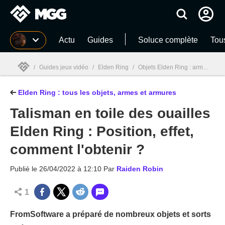
MGG
Actu
Guides
Soluce complète
Tou
/
Guides jeux vidéo
/
Elden Ring
/
Objets Elden Ring : armes, armures, sorts, talismans... la soluce
Elden Ring : tous les objets, armes et armures
MGG

Talisman en toile des ouailles
Elden Ring : Position, effet,
comment l'obtenir ?
Publié le
26/04/2022 à 12:10
Par
Raiden Robin
1
FromSoftware a préparé de nombreux objets et sorts