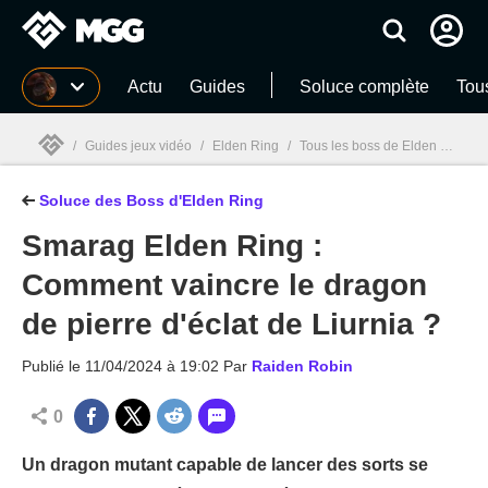
MGG
Actu
Guides
Soluce complète
Tou
/
Guides jeux vidéo
/
Elden Ring
/
Tous les boss de Elden Ring : Position, Solution et Guides vidéo
Soluce des Boss d'Elden Ring
MGG

Smarag Elden Ring :
Comment vaincre le dragon
de pierre d'éclat de Liurnia ?
Publié le
11/04/2024 à 19:02
Par
Raiden Robin
0
Un dragon mutant capable de lancer des sorts se