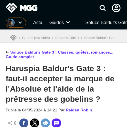
MGG
Actu
Guides
Soluce Baldur's Gat
/
Guides jeux vidéo
/
Baldur's Gate 3
/
Soluce Baldur's Gate 3 : Classes, quêtes, romances... Guide complet
Soluce Baldur's Gate 3 : Classes, quêtes, romances...
MGG

Guide complet
Haruspia Baldur's Gate 3 :
faut-il accepter la marque de
l'Absolue et l'aide de la
prêtresse des gobelins ?
Publié le
04/05/2024 à 14:21
Par
Raiden Robin
0