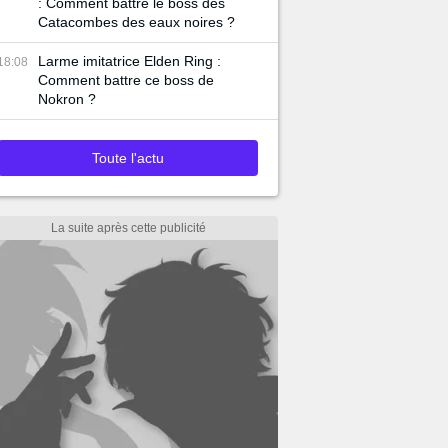
: Comment battre le boss des
Catacombes des eaux noires ?
Larme imitatrice Elden Ring :
18:08
Comment battre ce boss de
Nokron ?
Toute l'actu