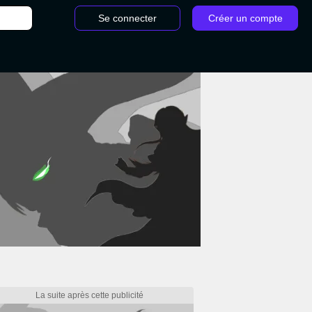
Se connecter
Créer un compte
 ancien Elden Ring : Où trouver ce boss et comment le battre ?