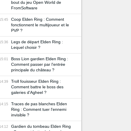
bout du jeu Open World de
FromSoftware
Coop Elden Ring : Comment
15:45
fonctionnent le multijoueur et le
PVP ?
Legs de départ Elden Ring :
15:36
Lequel choisir ?
Boss Lion gardien Elden Ring :
15:01
Comment passer par l'entrée
principale du château ?
Troll fouisseur Elden Ring :
14:39
Comment battre le boss des
galeries d'Agheel ?
Traces de pas blanches Elden
14:15
Ring : Comment tuer l'ennemi
invisible ?
Gardien du tombeau Elden Ring
14:12