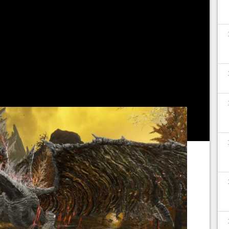
le diraient les joueurs de
Monster Hunter
, les
des ailes, s'ils n'en ont que deux, ce sont des
les différences dans la douleur, même si au final,
on similaire. Vous pouvez considérer ce combat
autres boss plus redoutables qui vous attendent à
x
.