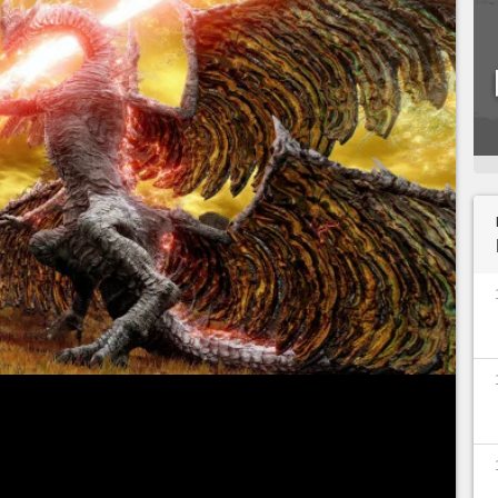
eurs dragons comme
Agheel
, au début d'
Elden
rrivant au
Plateau d'Altus
, qu'ils n'étaient que