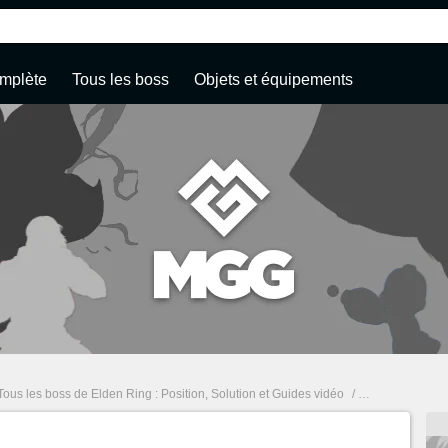
mplète
Tous les boss
Objets et équipements
Tous les boss de Elden Ring : Position, Solution et Guides vidéo
/
Lansseax Dragon