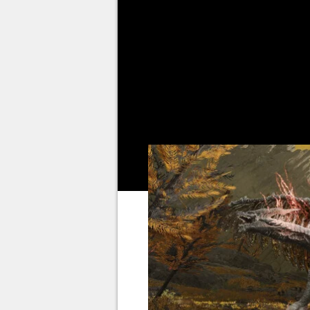
des rejetons dégénérés. Comme 
"vrais" dragons ont 4 pattes et 
wyvernes. Vous allez découvrir 
on peut les affronter d'une faç
comme étant un tutoriel pour d'
Farum Azula
, et pour
Senessa