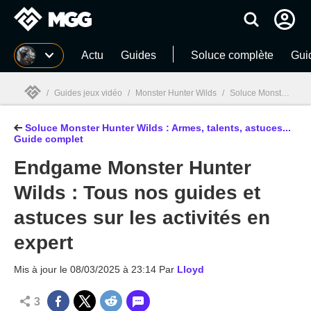
MGG
Actu
Guides
Soluce complète
Gui
/
Guides jeux vidéo
/
Monster Hunter Wilds
/
Soluce Monster Hunter Wilds : Armes, talents, astuces... Guide complet
Soluce Monster Hunter Wilds : Armes, talents, astuces...
MGG

Guide complet
Endgame Monster Hunter
Wilds : Tous nos guides et
astuces sur les activités en
expert
Mis à jour le
08/03/2025 à 23:14
Par
Lloyd
3