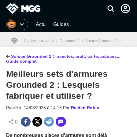
MGG
Actu
Guides
/
Guides jeux vidéo
/
Grounded 2
/
Soluce Grounded 2 : Insectes, craft, carte, astuces... Guide complet
Soluce Grounded 2 : Insectes, craft, carte, astuces...
MGG

Guide complet
Meilleurs sets d'armures
Grounded 2 : Lesquels
fabriquer et utiliser ?
Publié le
14/08/2025 à 14:15
Par
Raiden Robin
0
De nombreuses pièces d'armures sont déjà