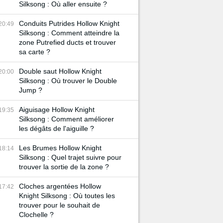
Silksong : Où aller ensuite ?
Conduits Putrides Hollow Knight
20:49
Silksong : Comment atteindre la
zone Putrefied ducts et trouver
sa carte ?
Double saut Hollow Knight
20:00
Silksong : Où trouver le Double
Jump ?
Aiguisage Hollow Knight
19:35
Silksong : Comment améliorer
les dégâts de l'aiguille ?
Les Brumes Hollow Knight
18:14
Silksong : Quel trajet suivre pour
trouver la sortie de la zone ?
Cloches argentées Hollow
17:42
Knight Silksong : Où toutes les
trouver pour le souhait de
Clochelle ?