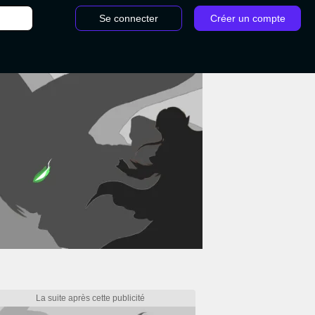
Se connecter
Créer un compte
/
Dash Hollow Knight Silksong : Où trouver cette capacité ?