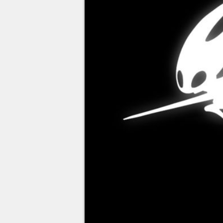
Hornet démarre littéralement s
Knight Silksong
, mais c'est au