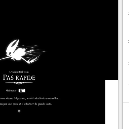
us faudra explorer tous les recoins de Pharloom
omme l'incontournable Dash.