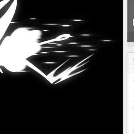
on aventure au fond du gouffre dans
Hollow
ssi le cas au figuré, puisqu'elle a perdu la