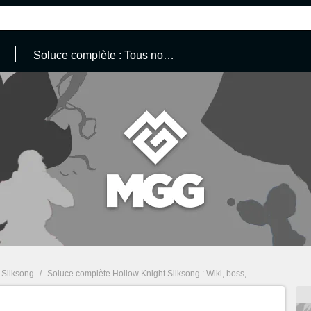
Soluce complète : Tous nos guides
 Silksong
/
Soluce complète Hollow Knight Silksong : Wiki, boss, enigmes, quêtes... Tous nos guides