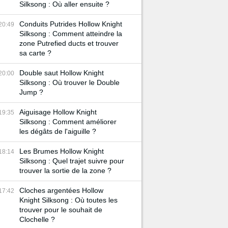
Silksong : Où aller ensuite ?
Conduits Putrides Hollow Knight
20:49
Silksong : Comment atteindre la
zone Putrefied ducts et trouver
sa carte ?
Double saut Hollow Knight
20:00
Silksong : Où trouver le Double
Jump ?
Aiguisage Hollow Knight
19:35
Silksong : Comment améliorer
les dégâts de l'aiguille ?
Les Brumes Hollow Knight
18:14
Silksong : Quel trajet suivre pour
trouver la sortie de la zone ?
Cloches argentées Hollow
17:42
Knight Silksong : Où toutes les
trouver pour le souhait de
Clochelle ?