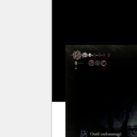
Hollow Knight Silksong
ne man
comme l'Outil endommagé. Il y a 
peut vous amener à faire le mauv
savoir à son sujet.