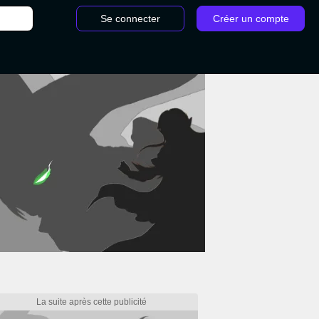
Se connecter
Créer un compte
/
Outil endommagé Hollow Knight Silksong : Où le trouver à qui