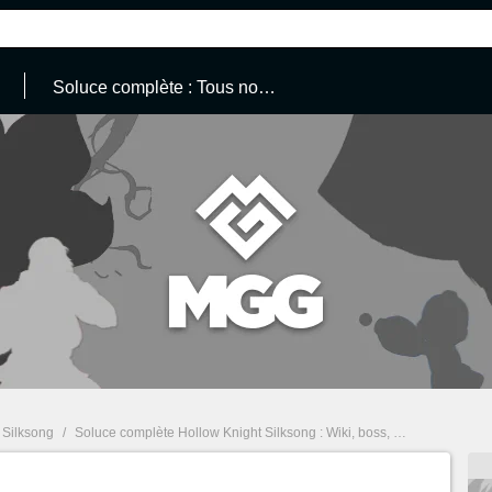
Soluce complète : Tous nos guides
 Silksong
/
Soluce complète Hollow Knight Silksong : Wiki, boss, enigmes, quêtes... Tous nos guides