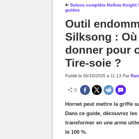
MGG

Soluce complète Hollow Knight S
guides
Outil endomm
Silksong : Où 
donner pour o
Tire-soie ?
Publié le
05/10/2025 à 11:13
Par
Rai
0
Hornet peut mettre la griffe s
Dans ce guide, découvrez les 
transformer en une arme utile
le 100 %.