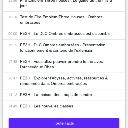
Fire Emblem Three houses : Le guide du thé mis à
15:56
jour
Test de Fire Emblem Three Houses : Ombres
10:10
embrasées
FE3H : Le DLC Ombres embrasées est disponible
00:00
FE3H : DLC Ombres embrasées - Présentation,
18:15
fonctionnement & contenu de l'extension
FE3H : Vous allez pouvoir prendre le thé avec
17:48
l'archevêque Rhea
FE3H : Explorer l'Abysse, activités, ressources &
16:47
renommée dans Ombres embrasées
FE3H : La maison des Loups de cendre
14:12
FE3H : Les nouvelles classes
14:49
Toute l'actu