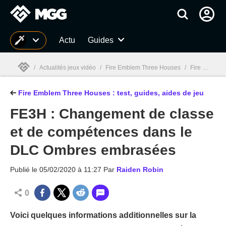
MGG
Actu
Guides
/
Actualités jeux vidéo
/
Fire Emblem Three Houses
/
Fire Emblem Three Houses : Guides, soluce, personnages, classes, test
Fire Emblem Three Houses : test, guides, aides de jeu
MGG

FE3H : Changement de classe
et de compétences dans le
DLC Ombres embrasées
Publié le
05/02/2020 à 11:27
Par
Raiden Robin
0
Voici quelques informations additionnelles sur la