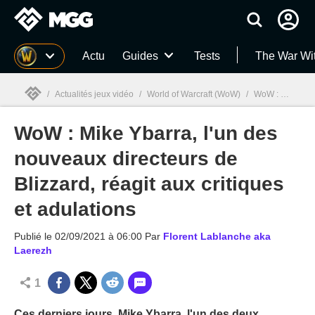
MGG
Actu
Guides
Tests
The War Wi
/
Actualités jeux vidéo
/
World of Warcraft (WoW)
/
WoW : Mike Ybarra, l'un des nouveaux directeurs de Blizzard, réagit aux critiques et adulations
WoW : Mike Ybarra, l'un des
MGG

nouveaux directeurs de
Blizzard, réagit aux critiques
et adulations
Publié le
02/09/2021 à 06:00
Par
Florent Lablanche aka
Laerezh
1
Ces derniers jours, Mike Ybarra, l'un des deux