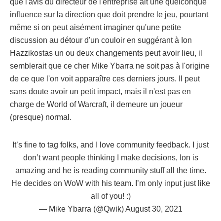
que l'avis du directeur de l'entreprise ait une quelconque
influence sur la direction que doit prendre le jeu, pourtant
même si on peut aisément imaginer qu'une petite
discussion au détour d'un couloir en suggérant à Ion
Hazzikostas un ou deux changements peut avoir lieu, il
semblerait que ce cher Mike Ybarra ne soit pas à l'origine
de ce que l'on voit apparaître ces derniers jours. Il peut
sans doute avoir un petit impact, mais il n'est pas en
charge de World of Warcraft, il demeure un joueur
(presque) normal.
It’s fine to tag folks, and I love community feedback. I just
don’t want people thinking I make decisions, Ion is
amazing and he is reading community stuff all the time.
He decides on WoW with his team. I’m only input just like
all of you! :)
— Mike Ybarra (@Qwik)
August 30, 2021