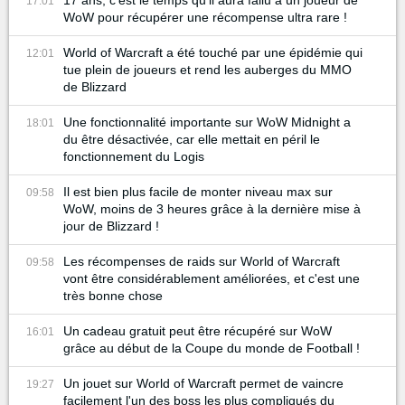
17 ans, c'est le temps qu'il aura fallu à un joueur de
17:01
WoW pour récupérer une récompense ultra rare !
World of Warcraft a été touché par une épidémie qui
12:01
tue plein de joueurs et rend les auberges du MMO
de Blizzard
Une fonctionnalité importante sur WoW Midnight a
18:01
du être désactivée, car elle mettait en péril le
fonctionnement du Logis
Il est bien plus facile de monter niveau max sur
09:58
WoW, moins de 3 heures grâce à la dernière mise à
jour de Blizzard !
Les récompenses de raids sur World of Warcraft
09:58
vont être considérablement améliorées, et c'est une
très bonne chose
Un cadeau gratuit peut être récupéré sur WoW
16:01
grâce au début de la Coupe du monde de Football !
Un jouet sur World of Warcraft permet de vaincre
19:27
facilement l'un des boss les plus compliqués du