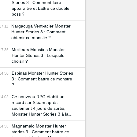
Stories 3 : Comment faire
apparaître et battre ce double
boss ?
Nargacuga Vent-acier Monster
17:11
Hunter Stories 3 : Comment
obtenir ce monstie ?
Meilleurs Monsties Monster
17:35
Hunter Stories 3 : Lesquels
choisir ?
Espinas Monster Hunter Stories
14:50
3 : Comment battre ce monstre
?
Ce nouveau RPG établit un
14:03
record sur Steam après
seulement 4 jours de sortie,
Monster Hunter Stories 3 à la
cote !
Magnamalo Monster Hunter
14:58
stories 3 : Comment battre ce