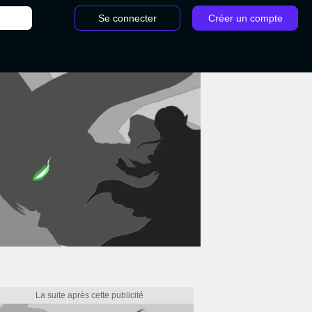
Se connecter
Créer un compte
/
Monster Hunter Stories 3 : Déjà un DLC et une mise à jour de haut n