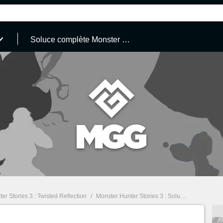
Soluce complète Monster Hunter Stories 3
er Stories 3 : Twisted Reflection
/
Monster Hunter Stories 3 : Soluce, Walkthrough, guides