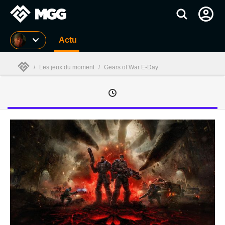
MGG
Actu
/
Les jeux du moment
/
Gears of War E-Day
MGG
