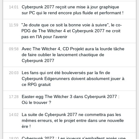
Cyberpunk 2077 reçoit une mise à jour graphique
14:01
sur PC qui le rend encore plus fluide et performant !
"Je doute que ce soit la bonne voie à suivre", le co-
11:59
PDG de The Witcher 4 et Cyberpunk 2077 ne croit
pas en l'IA pour l'avenir
Avec The Witcher 4, CD Projekt aura la lourde tâche
09:58
de faire oublier le lancement chaotique de
Cyberpunk 2077
Les fans qui ont été bouleversés par la fin de
20:03
Cyberpunk Edgerunners doivent absolument jouer à
ce RPG gratuit
Easter-egg The Witcher 3 dans Cyberpunk 2077 :
17:28
Où le trouver ?
La suite de Cyberpunk 2077 ne commettra pas les
14:02
mêmes erreurs, et le projet entre dans une nouvelle
ère !
Cyberpunk 2077 : Les joueurs s'emballent après une
18:00