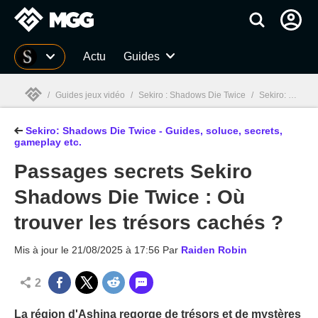
MGG
Actu
Guides
/
Guides jeux vidéo
/
Sekiro : Shadows Die Twice
/
Sekiro: Shadows Die Twice - Guide, boss, soluce complète, secrets
Sekiro: Shadows Die Twice - Guides, soluce, secrets,
MGG

gameplay etc.
Passages secrets Sekiro
Shadows Die Twice : Où
trouver les trésors cachés ?
Mis à jour le
21/08/2025 à 17:56
Par
Raiden Robin
2
La région d'Ashina regorge de trésors et de mystères