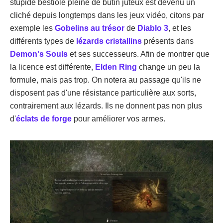
stupide bestiole pleine de butin juteux est devenu un
cliché depuis longtemps dans les jeux vidéo, citons par
exemple les
Gobelins au trésor
de
Diablo 3
, et les
différents types de
lézards cristallins
présents dans
Demon's Souls
et ses successeurs. Afin de montrer que
la licence est différente,
Elden Ring
change un peu la
formule, mais pas trop. On notera au passage qu'ils ne
disposent pas d'une résistance particulière aux sorts,
contrairement aux lézards. Ils ne donnent pas non plus
d'
éclats de forge
pour améliorer vos armes.