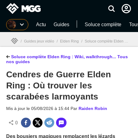
MGG
Actu
Guides
Soluce complète
Tou
/
Guides jeux vidéo
/
Elden Ring
/
Soluce complète Elden Ring : Wiki, walkthrough... Tous nos guides
Soluce complète Elden Ring : Wiki, walkthrough... Tous
MGG

nos guides
Cendres de Guerre Elden
Ring : Où trouver les
scarabées larmoyants
Mis à jour le
05/08/2026 à 15:44
Par
Raiden Robin
0
Des bousiers magiques remplacent les lézards