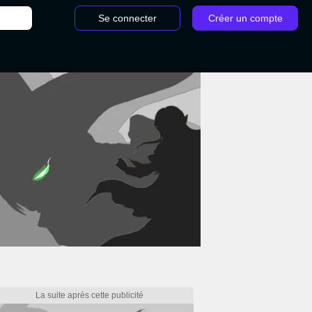
Se connecter
Créer un compte
Elden Ring : Larmes larvaires, Respec, Reset, comment réattribuer ses points d'att