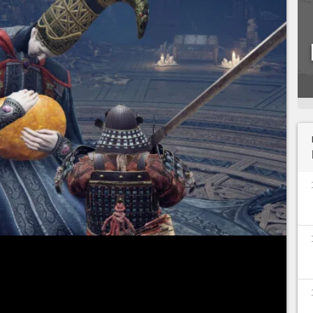
 et gagné de nombreux niveaux
, vous décidez
e manier immédiatement une arme précise, ou