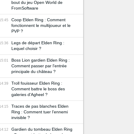
bout du jeu Open World de
FromSoftware
Coop Elden Ring : Comment
15:45
fonctionnent le multijoueur et le
PVP ?
Legs de départ Elden Ring :
15:36
Lequel choisir ?
Boss Lion gardien Elden Ring :
15:01
Comment passer par l'entrée
principale du château ?
Troll fouisseur Elden Ring :
14:39
Comment battre le boss des
galeries d'Agheel ?
Traces de pas blanches Elden
14:15
Ring : Comment tuer l'ennemi
invisible ?
Gardien du tombeau Elden Ring
14:12