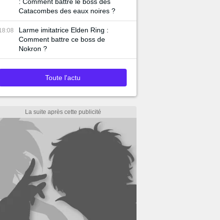
: Comment battre le boss des
Catacombes des eaux noires ?
Larme imitatrice Elden Ring :
18:08
Comment battre ce boss de
Nokron ?
Toute l'actu