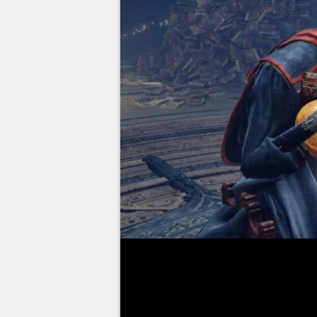
Si après avoir
débloqué Melina
de réaffecter vos stats afin d