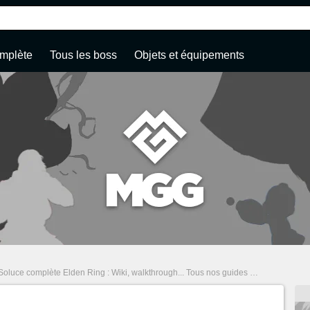
mplète
Tous les boss
Objets et équipements
Soluce complète Elden Ring : Wiki, walkthrough... Tous nos guides
/
Renaissance 