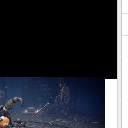
lay, par exemple pour devenir un lanceur de
uivre. Pouvoir respec dans
Elden Ring
se mérite.
ment faire, mais attention,
cela comprend
s important
. Passons à présent aux explications.
 offrir aussi est que
la réinitialisation des
nt rétablir ceux de départ de votre
classe de
nité d'avoir un personnage avec 1 dans chaque
gratuits à redistribuer.