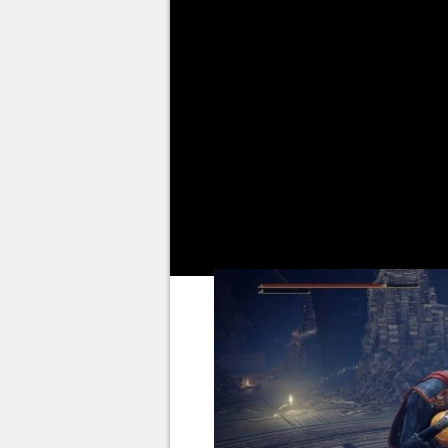
complètement changer de gamep
sorts, il y a une procédure à s
Nous allons vous expliquer com
quelques spoilers sur un bos
Une précision importante à vous
points d'attributs va simpleme
départ
. Ce n'est pas l'opportu
attribut
et des donnes de points 