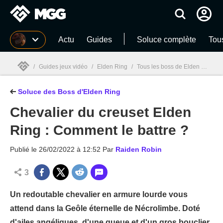
MGG
Actu
Guides
Soluce complète
Tou
/
Guides jeux vidéo
/
Elden Ring
/
Tous les boss de Elden Ring : Position, Solution et Guides vidéo
Soluce des Boss d'Elden Ring
MGG

Chevalier du creuset Elden
Ring : Comment le battre ?
Publié le
26/02/2022 à 12:52
Par
Raiden Robin
3
Un redoutable chevalier en armure lourde vous
attend dans la Geôle éternelle de Nécrolimbe. Doté
d'ailes angéliques, d'une queue et d'un gros bouclier,