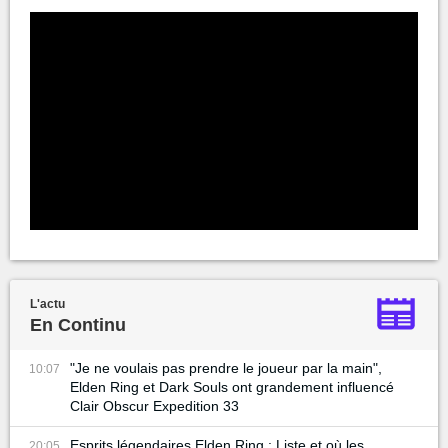
L'actu
En Continu
"Je ne voulais pas prendre le joueur par la main",
10:07
Elden Ring et Dark Souls ont grandement influencé
Clair Obscur Expedition 33
Esprits légendaires Elden Ring : Liste et où les
20:05