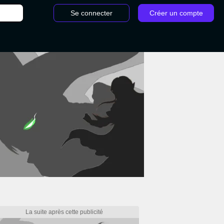
Se connecter
Créer un compte
nte Elden Ring : Position, fonctionnement