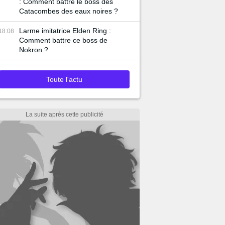
: Comment battre le boss des
Catacombes des eaux noires ?
Larme imitatrice Elden Ring :
18:08
Comment battre ce boss de
Nokron ?
Toute l'actu