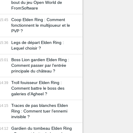
bout du jeu Open World de
FromSoftware
Coop Elden Ring : Comment
15:45
fonctionnent le multijoueur et le
PVP ?
Legs de départ Elden Ring :
15:36
Lequel choisir ?
Boss Lion gardien Elden Ring :
15:01
Comment passer par l'entrée
principale du château ?
Troll fouisseur Elden Ring :
14:39
Comment battre le boss des
galeries d'Agheel ?
Traces de pas blanches Elden
14:15
Ring : Comment tuer l'ennemi
invisible ?
Gardien du tombeau Elden Ring
14:12