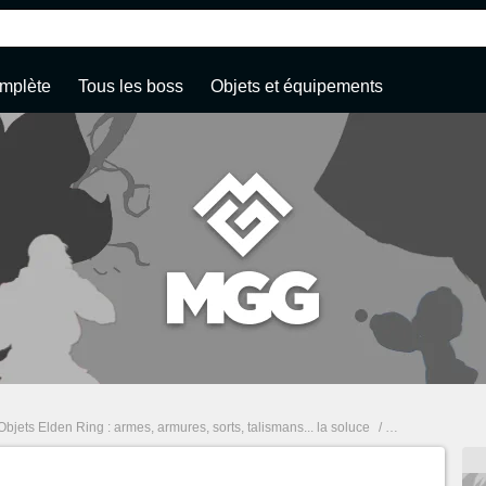
mplète
Tous les boss
Objets et équipements
Objets Elden Ring : armes, armures, sorts, talismans... la soluce
/
Branche envoûta