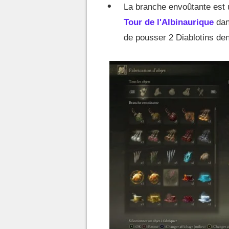
La branche envoûtante est u
Tour de l'Albinaurique
dan
de pousser 2 Diablotins dent