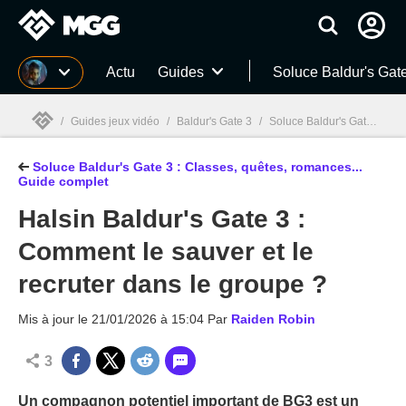
MGG
Actu
Guides
Soluce Baldur's Gat
/
Guides jeux vidéo
/
Baldur's Gate 3
/
Soluce Baldur's Gate 3 : Classes, quêtes, romances... Guide complet
Soluce Baldur's Gate 3 : Classes, quêtes, romances...
MGG

Guide complet
Halsin Baldur's Gate 3 :
Comment le sauver et le
recruter dans le groupe ?
Mis à jour le
21/01/2026 à 15:04
Par
Raiden Robin
3
Un compagnon potentiel important de BG3 est un