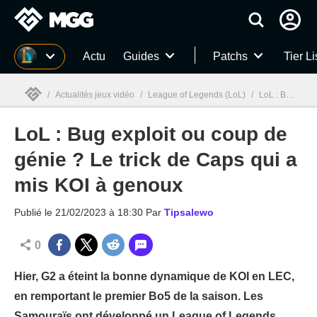
MGG
Actu
Guides
Patchs
Tier Li
/
Actualités jeux vidéo
/
League of Legends (LoL)
/
LoL : Bug exploit ou coup de génie ? Le trick de Caps qui a mis KOI à genoux
LoL : Bug exploit ou coup de
MGG

génie ? Le trick de Caps qui a
mis KOI à genoux
Publié le
21/02/2023 à 18:30
Par
Tipsalewo
0
Hier, G2 a éteint la bonne dynamique de KOI en LEC,
en remportant le premier Bo5 de la saison. Les
Samouraïs ont développé un League of Legends