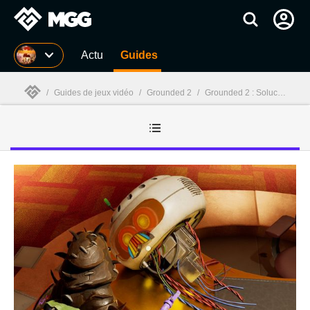
MGG
Actu
Guides
/
Guides de jeux vidéo
/
Grounded 2
/
Grounded 2 : Soluces
MGG
