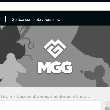
Soluce complète : Tous nos guides
 Silksong
/
Soluce complète Hollow Knight Silksong : Wiki, boss, enigmes, quêtes... Tous nos guides