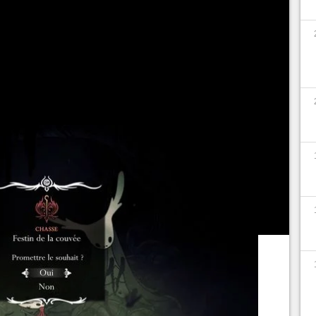
ow Knight Silksong
est sombre et impitoyable.
 propre progéniture sur le point de naître, la
 tout aussi sanguinaire à Hornet. Ce souhait
mplir n'est pas forcément simple, en fonction des