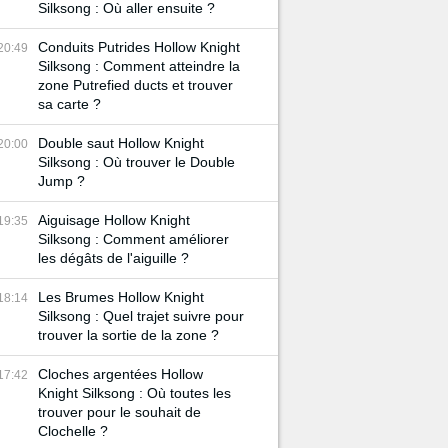
Silksong : Où aller ensuite ?
Conduits Putrides Hollow Knight
20:49
Silksong : Comment atteindre la
zone Putrefied ducts et trouver
sa carte ?
Double saut Hollow Knight
20:00
Silksong : Où trouver le Double
Jump ?
Aiguisage Hollow Knight
19:35
Silksong : Comment améliorer
les dégâts de l'aiguille ?
Les Brumes Hollow Knight
18:14
Silksong : Quel trajet suivre pour
trouver la sortie de la zone ?
Cloches argentées Hollow
17:42
Knight Silksong : Où toutes les
trouver pour le souhait de
Clochelle ?