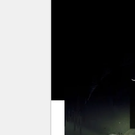
Le monde des insectes de
Holl
Pour éviter d'être dévorée par sa
Chasseresse demande une faveur
est difficile à obtenir et l'acco
outils dont vous disposez déjà.