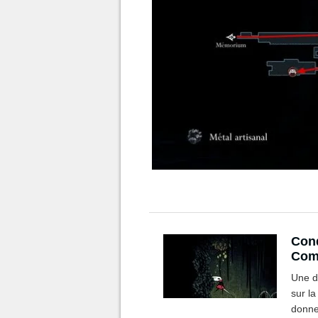
Cond
Comm
trou
Une d
sur la
donne