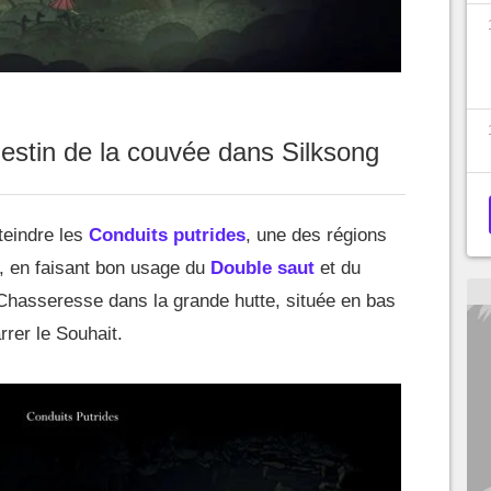
estin de la couvée dans Silksong
teindre les
Conduits putrides
, une des régions
eu, en faisant bon usage du
Double saut
et du
la Chasseresse dans la grande hutte, située en bas
rer le Souhait.