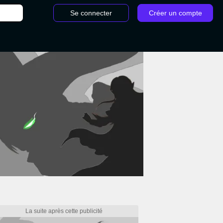
Se connecter
Créer un compte
/
Festin de la couvée Hollow Knight Silksong : Comment obteni