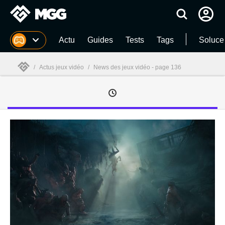
MGG
Actu
Guides
Tests
Tags
Soluce
/
Actus jeux vidéo
/
News des jeux vidéo - page 136
MGG
