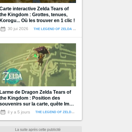
Carte interactive Zelda Tears of
the Kingdom : Grottes, tenues,
Korogu... Où les trouver en 1 clic !
30 jui 2026
THE LEGEND OF ZELDA : TEARS OF THE KINGDOM
Larme de Dragon Zelda Tears of
the Kingdom : Position des
souvenirs sur la carte, quête Impa
et les Géoglyphes
il y a 5 jours
THE LEGEND OF ZELDA : TEARS OF THE KINGDOM