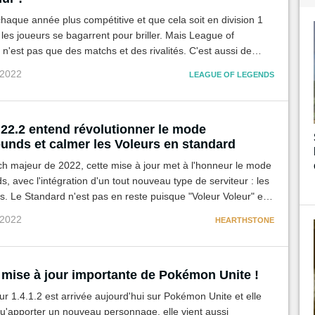
haque année plus compétitive et que cela soit en division 1
 les joueurs se bagarrent pour briller. Mais League of
n'est pas que des matchs et des rivalités. C'est aussi de
ujourd'hui, c'est un jour spécial pour un joueur de notre
 2022
LEAGUE OF LEGENDS
 22.2 entend révolutionner le mode
ounds et calmer les Voleurs en standard
h majeur de 2022, cette mise à jour met à l'honneur le mode
s, avec l'intégration d'un tout nouveau type de serviteur : les
 Le Standard n'est pas en reste puisque "Voleur Voleur" et
te subissent la foudre des nerfs !
 2022
HEARTHSTONE
 mise à jour importante de Pokémon Unite !
ur 1.4.1.2 est arrivée aujourd'hui sur Pokémon Unite et elle
qu'apporter un nouveau personnage, elle vient aussi