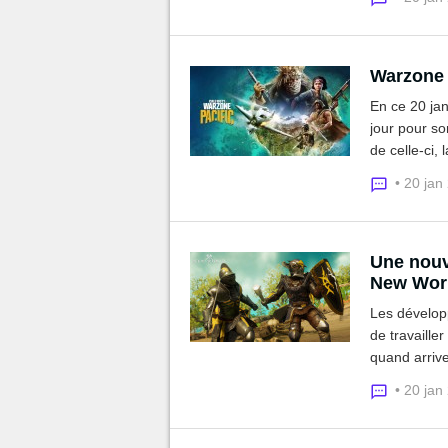
Warzone P
En ce 20 jan
jour pour so
de celle-ci,
• 20 jan
Une nouv
New Wor
Les développ
de travaille
quand arrive
• 20 jan