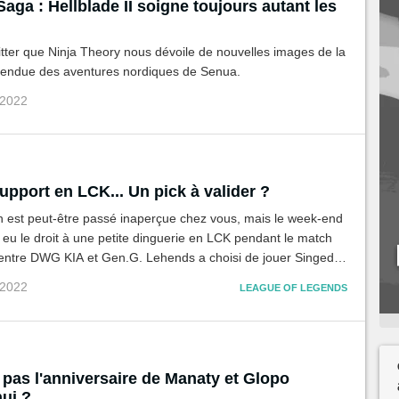
aga : Hellblade II soigne toujours autant les
itter que Ninja Theory nous dévoile de nouvelles images de la
attendue des aventures nordiques de Senua.
 2022
pport en LCK... Un pick à valider ?
n est peut-être passé inaperçue chez vous, mais le week-end
 eu le droit à une petite dinguerie en LCK pendant le match
ntre DWG KIA et Gen.G. Lehends a choisi de jouer Singed
oit-on valider ce pick sur League of Legends ou vomir de
 2022
LEAGUE OF LEGENDS
 pas l'anniversaire de Manaty et Glopo
ui ?