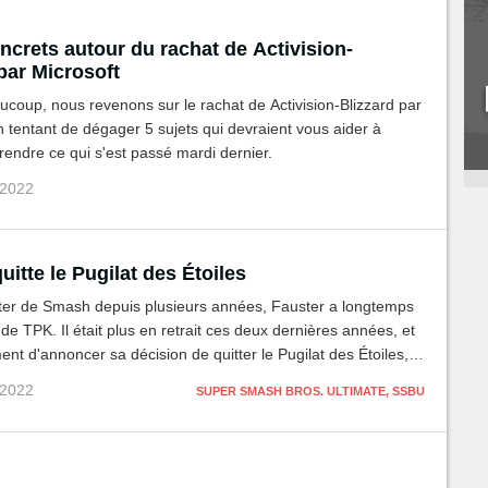
oncrets autour du rachat de Activision-
par Microsoft
oup, nous revenons sur le rachat de Activision-Blizzard par
n tentant de dégager 5 sujets qui devraient vous aider à
endre ce qui s'est passé mardi dernier.
 2022
uitte le Pugilat des Étoiles
ter de Smash depuis plusieurs années, Fauster a longtemps
e de TPK. Il était plus en retrait ces deux dernières années, et
ment d'annoncer sa décision de quitter le Pugilat des Étoiles,
 dont il faisait partie. Retour sur les raisons de ce départ.
 2022
SUPER SMASH BROS. ULTIMATE, SSBU