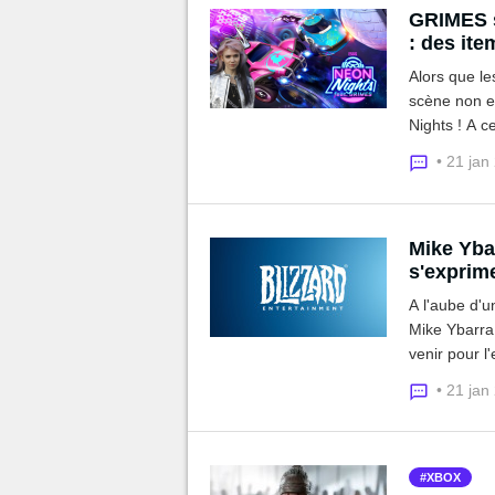
GRIMES s
: des ite
Alors que le
scène non e
Nights ! A c
• 21 jan
Mike Ybar
s'exprime
A l'aube d'u
Mike Ybarra,
venir pour l
passionnante
• 21 jan
XBOX