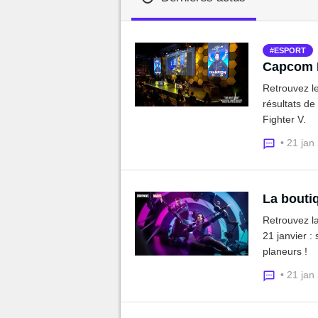
MGG

ESPORT
Capcom P
Retrouvez le
résultats de
Fighter V.
• 21 jan
La boutiq
Retrouvez la
21 janvier :
planeurs !
• 21 jan