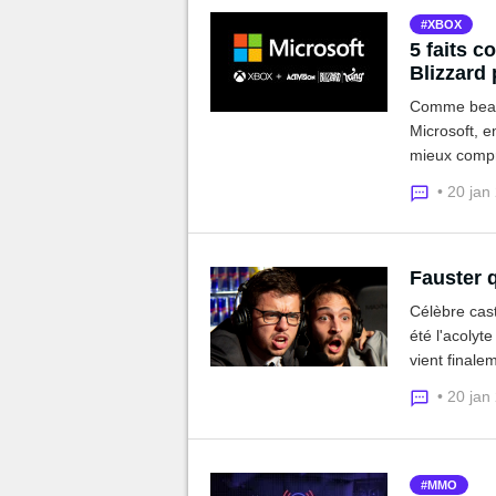
XBOX
5 faits c
Blizzard 
Comme beauc
Microsoft, e
mieux compr
• 20 jan
Fauster q
Célèbre cas
été l'acolyt
vient finale
l'association
• 20 jan
MMO