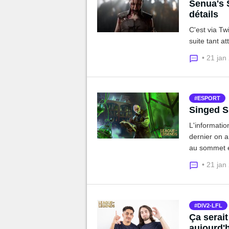
Senua's S
détails
C'est via Tw
suite tant 
• 21 jan
ESPORT
Singed Su
L'informatio
dernier on a
au sommet e
Support... D
• 21 jan
dégoût ?
DIV2-LFL
Ça serait
aujourd'h