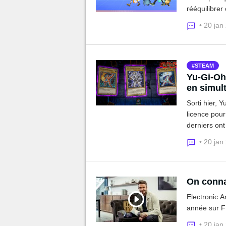
rééquilibrer
• 20 jan
STEAM
Yu-Gi-Oh
en simul
Sorti hier, 
licence pour
derniers ont
la plateform
• 20 jan
On conna
Electronic A
année sur F
• 20 jan