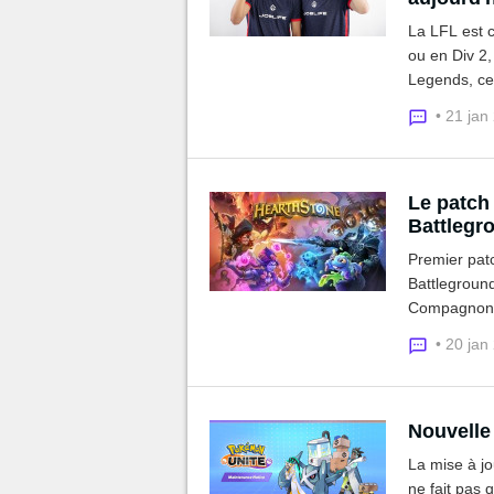
La LFL est c
ou en Div 2,
Legends, ce 
l'amour et a
• 21 jan
ligue...
Le patch
Battlegr
Premier patc
Battleground
Compagnons.
Guerrier quê
• 20 jan
Nouvelle
La mise à jo
ne fait pas 