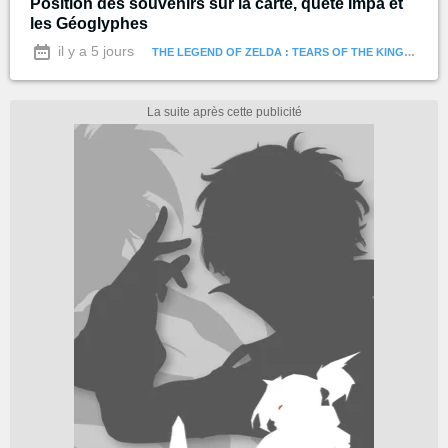
Position des souvenirs sur la carte, quête Impa et
les Géoglyphes
il y a 5 jours
THE LEGEND OF ZELDA : TEARS OF THE KINGDOM