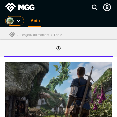
MGG
Actu
/
Les jeux du moment
/
Fable
MGG
