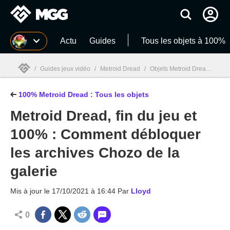
MGG
Actu
Guides
Tous les objets à 100%
/
Guides jeux vidéo
/
Metroid Dread
/
Objets Metroid Dread 100% : Missiles, Energy tank, bombes... la soluce
100% Metroid Dread : Tous les objets
MGG

Metroid Dread, fin du jeu et
100% : Comment débloquer
les archives Chozo de la
galerie
Mis à jour le
17/10/2021 à 16:44
Par
Lloyd
0