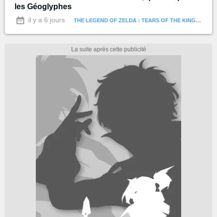
les Géoglyphes
il y a 6 jours
THE LEGEND OF ZELDA : TEARS OF THE KINGDOM