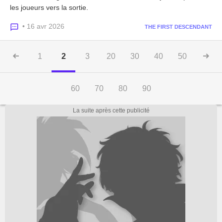
les joueurs vers la sortie.
• 16 avr 2026
THE FIRST DESCENDANT
1
2
3
20
30
40
50
60
70
80
90