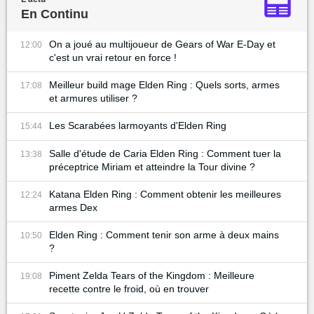
En Continu
On a joué au multijoueur de Gears of War E-Day et
12:00
c'est un vrai retour en force !
Meilleur build mage Elden Ring : Quels sorts, armes
17:08
et armures utiliser ?
Les Scarabées larmoyants d'Elden Ring
15:44
Salle d'étude de Caria Elden Ring : Comment tuer la
13:38
préceptrice Miriam et atteindre la Tour divine ?
Katana Elden Ring : Comment obtenir les meilleures
12:24
armes Dex
Elden Ring : Comment tenir son arme à deux mains
10:50
?
Piment Zelda Tears of the Kingdom : Meilleure
19:08
recette contre le froid, où en trouver