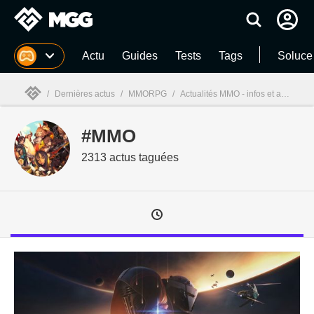
MGG
Actu
Guides
Tests
Tags
Soluce
/
Dernières actus
/
MMORPG
/
Actualités MMO - infos et actualités - page 2
#MMO
MGG

2313 actus taguées