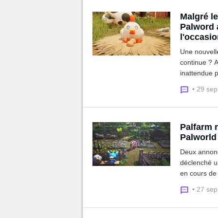
Malgré l
Palword 
l'occasi
Une nouvelle
continue ? A
inattendue p
scène !
• 29 se
Palfarm 
Palworld
Deux annonc
déclenché u
en cours de
du studio à 
• 27 se