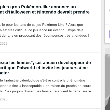
 plus gros Pokémon-like annonce un
t d'Halloween et Nintendo devrait prendre
lle pour les fans de ce jeu Pokémon Like ? Alors que
est très critiqué, ce jeu lance un event qui hype déjà
de fans en proposant des récompenses très attendues !
 2025
assé les limites", cet ancien développeur de
itique Palworld et invite les joueurs à ne
heter
e l’industrie vidéoludique s’élève contre le phénomène
geant le titre « inacceptable » en raison du procès en cours
o. Ses propos divisent les fans et relancent le débat sur les
inspiration dans la création de jeux vidéo.
 2025