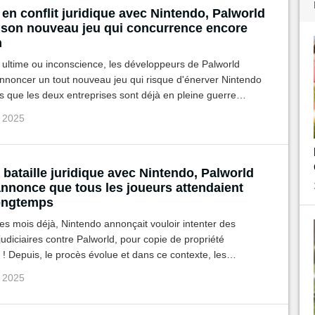
en conflit juridique avec Nintendo, Palworld
son nouveau jeu qui concurrence encore
n
l ultime ou inconscience, les développeurs de Palworld
nnoncer un tout nouveau jeu qui risque d'énerver Nintendo
ors que les deux entreprises sont déjà en pleine guerre
p 2025
 bataille juridique avec Nintendo, Palworld
annonce que tous les joueurs attendaient
ongtemps
ues mois déjà, Nintendo annonçait vouloir intenter des
udiciaires contre Palworld, pour copie de propriété
le ! Depuis, le procès évolue et dans ce contexte, les
s de Palworld ont fait une grande annonce à leur
p 2025
é.