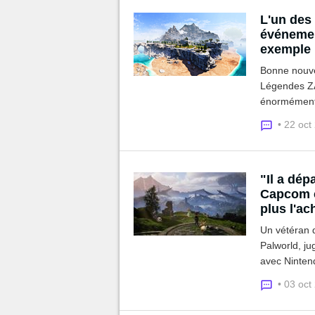
L'un des
événemen
exemple
Bonne nouve
Légendes ZA 
énormément 
• 22 oct
"Il a dép
Capcom cr
plus l'ac
Un vétéran d
Palworld, ju
avec Nintend
limites de l’
• 03 oct