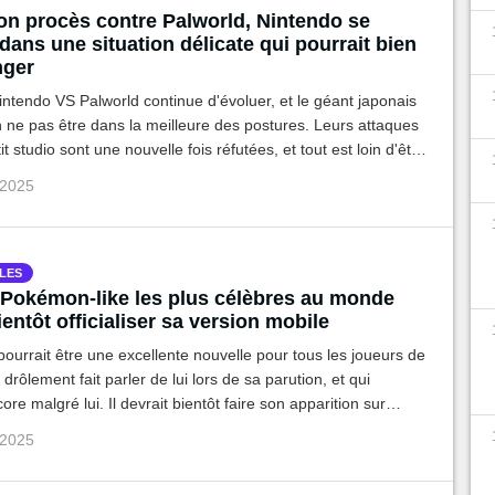
son procès contre Palworld, Nintendo se
dans une situation délicate qui pourrait bien
nger
ntendo VS Palworld continue d'évoluer, et le géant japonais
n ne pas être dans la meilleure des postures. Leurs attaques
it studio sont une nouvelle fois réfutées, et tout est loin d'être
ur croisade contre les soi-disant plagiats.
 2025
LES
 Pokémon-like les plus célèbres au monde
ientôt officialiser sa version mobile
 pourrait être une excellente nouvelle pour tous les joueurs de
a drôlement fait parler de lui lors de sa parution, et qui
re malgré lui. Il devrait bientôt faire son apparition sur
ci ce que vous devez savoir.
 2025