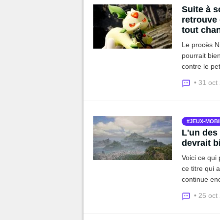
Suite à 
retrouve 
tout cha
Le procès Ni
pourrait bie
contre le pet
rose dans le
• 31 oct
JEUX-MOBI
L'un des
devrait b
Voici ce qui
ce titre qui 
continue enco
mobile ! Voi
• 25 oct