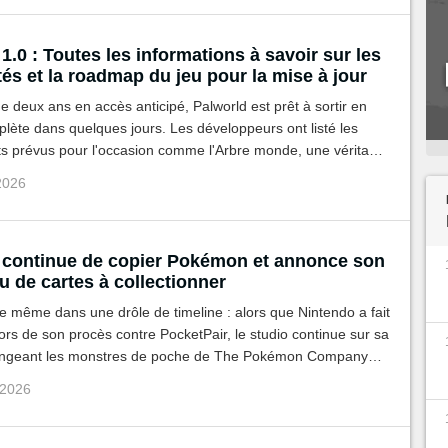
1.0 : Toutes les informations à savoir sur les
és et la roadmap du jeu pour la mise à jour
e deux ans en accès anticipé, Palworld est prêt à sortir en
lète dans quelques jours. Les développeurs ont listé les
 prévus pour l'occasion comme l'Arbre monde, une véritable
 nouveaux pals, etc.
 2026
 continue de copier Pokémon et annonce son
u de cartes à collectionner
de même dans une drôle de timeline : alors que Nintendo a fait
ors de son procès contre PocketPair, le studio continue sur sa
ingeant les monstres de poche de The Pokémon Company
ent un TCG dédié à Palworld.
 2026