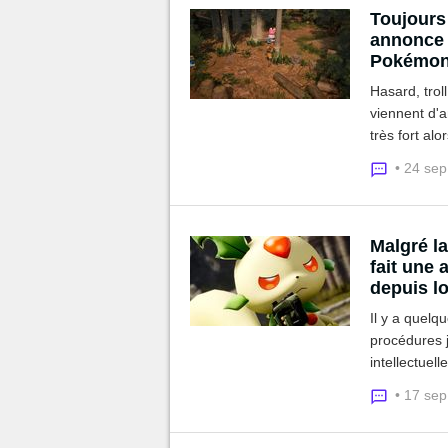
Toujours 
annonce 
Pokémo
Hasard, trol
viennent d'a
très fort al
juridique !
• 24 se
Malgré la
fait une 
depuis l
Il y a quelq
procédures j
intellectuel
développeur
• 17 se
communaut