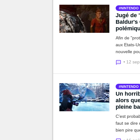
NINTENDO
Jugé de 
Baldur's 
polémiq
Afin de "pr
aux Etats-Un
nouvelle pour
liberté créat
• 12 se
NINTENDO
Un horrib
alors que
pleine ba
C'est probab
faut se dire
bien pire q