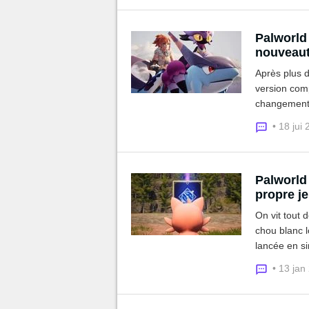
Palworld 
nouveaut
Après plus d
version comp
changements
histoire, de
• 18 jui
Palworld
propre je
On vit tout 
chou blanc l
lancée en s
avec carrém
• 13 jan