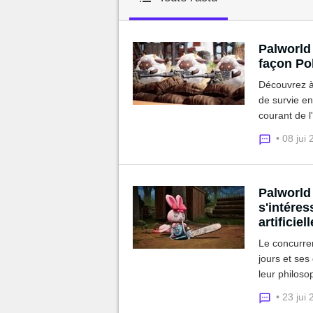
MGG

Palworld 
façon P
Découvrez à 
de survie en
courant de l
voudront êtr
• 08 jui
Palworld 
s'intéres
artificiell
Le concurre
jours et ses
leur philoso
• 23 jui