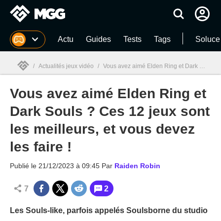
MGG
Actu
Guides
Tests
Tags
Soluce
/
Actualités jeux vidéo
/
Vous avez aimé Elden Ring et Dark Souls ? Ces 12 jeux sont les meilleurs, et vous devez les faire !
Vous avez aimé Elden Ring et
MGG

Dark Souls ? Ces 12 jeux sont
les meilleurs, et vous devez
les faire !
Publié le
21/12/2023 à 09:45
Par
Raiden Robin
7
2
Les Souls-like, parfois appelés Soulsborne du studio