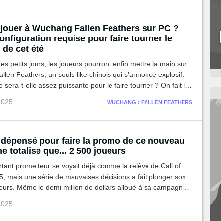
 jouer à Wuchang Fallen Feathers sur PC ?
configuration requise pour faire tourner le
 de cet été
s petits jours, les joueurs pourront enfin mettre la main sur
len Feathers, un souls-like chinois qui s'annonce explosif.
 sera-t-elle assez puissante pour le faire tourner ? On fait le
s différentes configurations préconisées.
 2025
WUCHANG : FALLEN FEATHERS
 dépensé pour faire la promo de ce nouveau
e totalise que... 2 500 joueurs
ant prometteur se voyait déjà comme la relève de Call of
, mais une série de mauvaises décisions a fait plonger son
ueurs. Même le demi million de dollars alloué à sa campagne
 n'a pas suffi à relancer la machine...
 2025