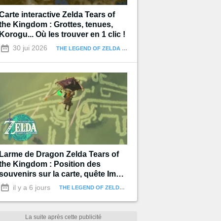
Carte interactive Zelda Tears of
the Kingdom : Grottes, tenues,
Korogu... Où les trouver en 1 clic !
30 jui 2026
THE LEGEND OF ZELDA : TEARS OF THE KINGDOM
Larme de Dragon Zelda Tears of
the Kingdom : Position des
souvenirs sur la carte, quête Impa
et les Géoglyphes
il y a 6 jours
THE LEGEND OF ZELDA : TEARS OF THE KINGDOM