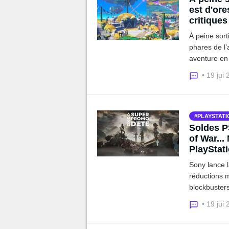
est d'ore
critique
Kong Ba
À peine sor
phares de l’
aventure en 
fait renaîtr
• 19 jui
PLAYSTATI
Soldes PS
of War..
PlayStat
Sony lance l
réductions m
blockbusters
PS Plus, les
• 19 jui
intéressante