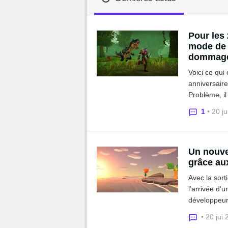
MGG

Pour les
mode de j
dommag
Voici ce qui
anniversair
Problème, il
sur ce derni
1
• 20 j
Un nouve
grâce au
Avec la sort
l'arrivée d'
développeur
totalement c
• 20 jui