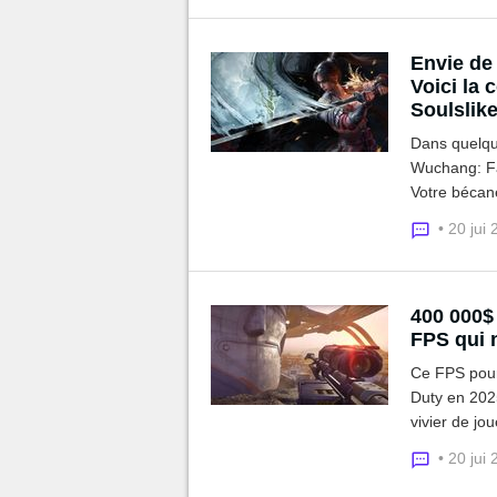
Envie de
Voici la 
Soulslike
Dans quelque
Wuchang: Fal
Votre bécane
point sur le
• 20 jui
400 000$
FPS qui n
Ce FPS pourt
Duty en 2025
vivier de jo
de promotion
• 20 jui