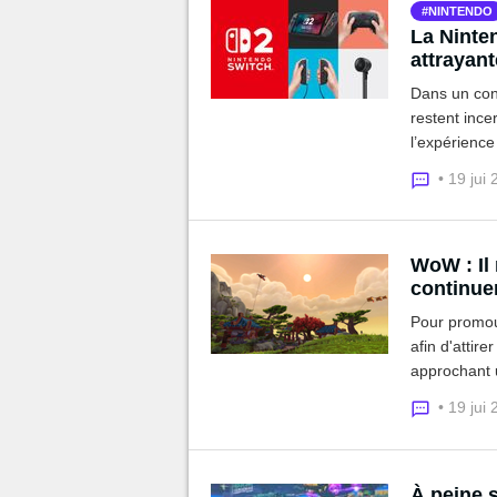
NINTENDO
La Ninte
attrayant
Dans un cont
restent ince
l’expérience 
Nintendo Sw
• 19 jui
WoW : Il 
continuer
Pour promouv
afin d'attire
approchant u
de la part du
• 19 jui
À peine s