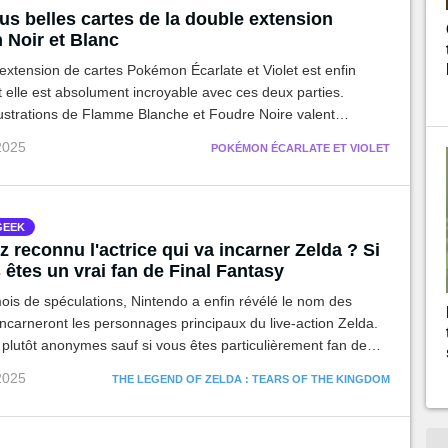
us belles cartes de la double extension
Noir et Blanc
extension de cartes Pokémon Écarlate et Violet est enfin
t elle est absolument incroyable avec ces deux parties.
lustrations de Flamme Blanche et Foudre Noire valent
détour et on vous a répertorié les 10 meilleures.
 2025
POKÉMON ÉCARLATE ET VIOLET
GEEK
 reconnu l'actrice qui va incarner Zelda ? Si
 êtes un vrai fan de Final Fantasy
is de spéculations, Nintendo a enfin révélé le nom des
incarneront les personnages principaux du live-action Zelda.
plutôt anonymes sauf si vous êtes particulièrement fan de
y.
 2025
THE LEGEND OF ZELDA : TEARS OF THE KINGDOM