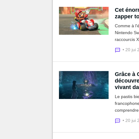
Cet énor
zapper to
Comme à l'ép
Nintendo Swi
raccourcis X
secondes. At
• 20 jui
Grâce à C
découvre
vivant da
Le pastis bi
francophone
comprendre t
de mot prése
• 20 jui