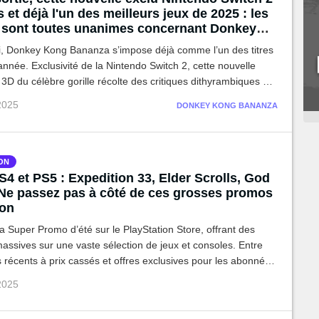
s et déjà l'un des meilleurs jeux de 2025 : les
s sont toutes unanimes concernant Donkey
nanza
ti, Donkey Kong Bananza s’impose déjà comme l’un des titres
année. Exclusivité de la Nintendo Switch 2, cette nouvelle
3D du célèbre gorille récolte des critiques dithyrambiques et
e l’espoir d’un renouveau durable de la franchise.
 2025
DONKEY KONG BANANZA
ON
4 et PS5 : Expedition 33, Elder Scrolls, God
. Ne passez pas à côté de ces grosses promos
ion
a Super Promo d’été sur le PlayStation Store, offrant des
assives sur une vaste sélection de jeux et consoles. Entre
 récents à prix cassés et offres exclusives pour les abonnés
 joueurs sur PS4 et PS5 peuvent profiter de promotions très
 2025
s.