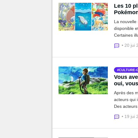
Les 10 pl
Pokémon 
La nouvelle 
disponible e
Certaines il
vraiment le 
• 20 jui
CULTURE-
Vous avez
oui, vous
Après des mo
acteurs qui 
Des acteurs 
Final Fantas
• 19 jui