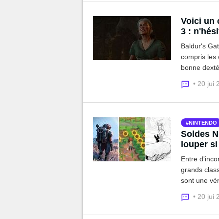
Voici un 
3 : n'hés
Baldur's Gat
compris les 
bonne dextér
exemple faci
• 20 jui
NINTENDO
Soldes Ni
louper s
Entre d'inco
grands clas
sont une vér
alors profite
• 20 jui