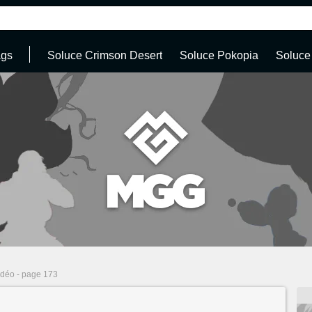
ags
Soluce Crimson Desert
Soluce Pokopia
Soluce
idéo - page 173