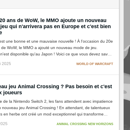
 20 ans de WoW, le MMO ajoute un nouveau
eu qui n'arrivera pas en Europe et c'est bien
e
 est une bonne et une mauvaise nouvelle ! À l'occasion du 20e
e de WoW, le MMO a ajouté un nouveau mode de jeu.
 n'est disponible qu'au Japon ! Voici ce que vous devez savoir
er.
ui 2025
WORLD OF WARCRAFT
au jeu Animal Crossing ? Pas besoin et c'est
x joueurs
ie de la Nintendo Switch 2, les fans attendent avec impatience
un nouveau jeu Animal Crossing ! En attendant, de talentueux
s en herbe ont créé un mod exceptionnel qui transforme
e jeu de la saga.
 2025
ANIMAL CROSSING NEW HORIZONS