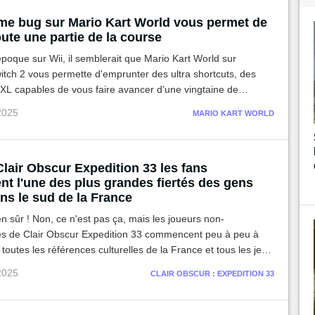
me bug sur Mario Kart World vous permet de
ute une partie de la course
oque sur Wii, il semblerait que Mario Kart World sur
tch 2 vous permette d'emprunter des ultra shortcuts, des
XL capables de vous faire avancer d'une vingtaine de
tention toutefois au potentiel ban si vous utilisez le bug.
 2025
MARIO KART WORLD
lair Obscur Expedition 33 les fans
nt l'une des plus grandes fiertés des gens
ns le sud de la France
en sûr ! Non, ce n'est pas ça, mais les joueurs non-
s de Clair Obscur Expedition 33 commencent peu à peu à
outes les références culturelles de la France et tous les jeux
nts dans le titre, et c'est franchement hilarant.
 2025
CLAIR OBSCUR : EXPEDITION 33