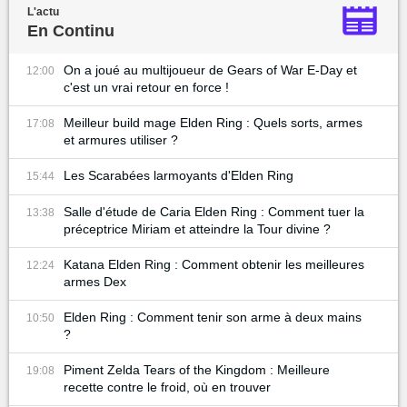
L'actu
En Continu
On a joué au multijoueur de Gears of War E-Day et
12:00
c'est un vrai retour en force !
Meilleur build mage Elden Ring : Quels sorts, armes
17:08
et armures utiliser ?
Les Scarabées larmoyants d'Elden Ring
15:44
Salle d'étude de Caria Elden Ring : Comment tuer la
13:38
préceptrice Miriam et atteindre la Tour divine ?
Katana Elden Ring : Comment obtenir les meilleures
12:24
armes Dex
Elden Ring : Comment tenir son arme à deux mains
10:50
?
Piment Zelda Tears of the Kingdom : Meilleure
19:08
recette contre le froid, où en trouver