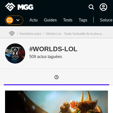
MGG
Actu
Guides
Tests
Tags
Soluce
/
Dernières actus
/
Worlds LoL : Toute l'actualité de la plus prestigieuse des compétitions de League of Legends
#WORLDS-LOL
MGG

509 actus taguées