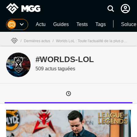
MGG
Actu
Guides
Tests
Tags
Soluce
/
Dernières actus
/
Worlds LoL : Toute l'actualité de la plus prestigieuse des compétitions de League of Legends
#WORLDS-LOL
MGG

509 actus taguées