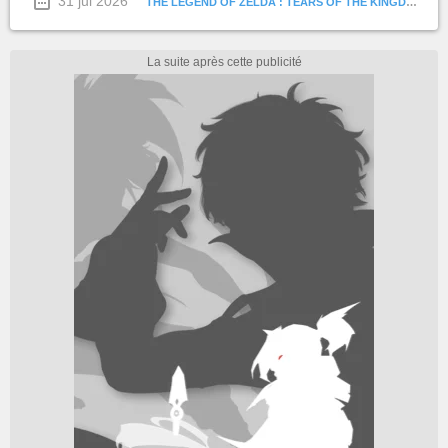
31 jui 2026
THE LEGEND OF ZELDA : TEARS OF THE KINGDOM