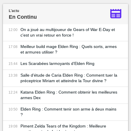
L'actu
En Continu
On a joué au multijoueur de Gears of War E-Day et
12:00
c'est un vrai retour en force !
Meilleur build mage Elden Ring : Quels sorts, armes
17:08
et armures utiliser ?
Les Scarabées larmoyants d'Elden Ring
15:44
Salle d'étude de Caria Elden Ring : Comment tuer la
13:38
préceptrice Miriam et atteindre la Tour divine ?
Katana Elden Ring : Comment obtenir les meilleures
12:24
armes Dex
Elden Ring : Comment tenir son arme à deux mains
10:50
?
Piment Zelda Tears of the Kingdom : Meilleure
19:08