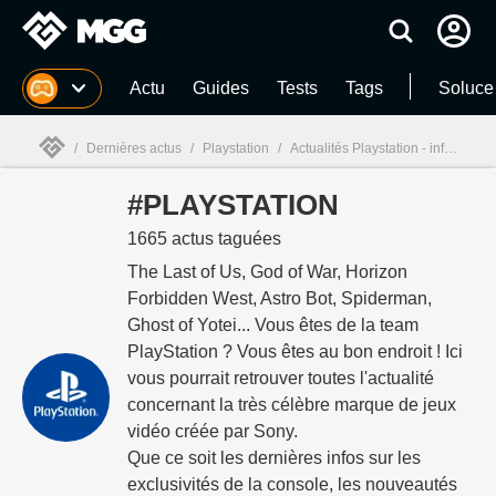
MGG
Actu
Guides
Tests
Tags
Soluce
/
Dernières actus
/
Playstation
/
Actualités Playstation - infos et actualités - page 2
#PLAYSTATION
MGG

1665 actus taguées
The Last of Us, God of War, Horizon
Forbidden West, Astro Bot, Spiderman,
Ghost of Yotei... Vous êtes de la team
PlayStation ? Vous êtes au bon endroit ! Ici
vous pourrait retrouver toutes l'actualité
concernant la très célèbre marque de jeux
vidéo créée par Sony.
Que ce soit les dernières infos sur les
exclusivités de la console, les nouveautés