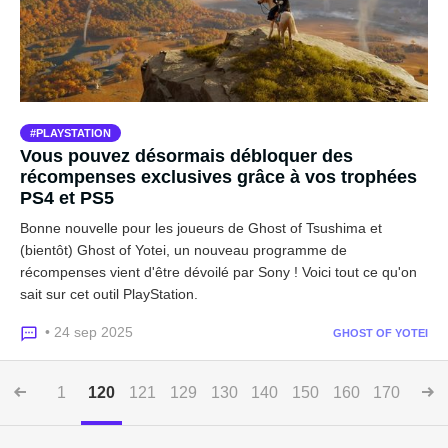
PLAYSTATION
Vous pouvez désormais débloquer des
récompenses exclusives grâce à vos trophées
PS4 et PS5
Bonne nouvelle pour les joueurs de Ghost of Tsushima et
(bientôt) Ghost of Yotei, un nouveau programme de
récompenses vient d'être dévoilé par Sony ! Voici tout ce qu'on
sait sur cet outil PlayStation.
• 24 sep 2025
GHOST OF YOTEI
1
120
121
129
130
140
150
160
170