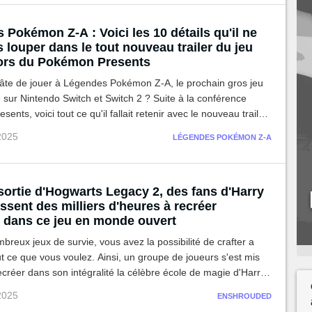
Pokémon Z-A : Voici les 10 détails qu'il ne
as louper dans le tout nouveau trailer du jeu
lors du Pokémon Presents
âte de jouer à Légendes Pokémon Z-A, le prochain gros jeu
e sur Nintendo Switch et Switch 2 ? Suite à la conférence
nts, voici tout ce qu'il fallait retenir avec le nouveau trailer
.
 2025
LÉGENDES POKÉMON Z-A
sortie d'Hogwarts Legacy 2, des fans d'Harry
ssent des milliers d'heures à recréer
 dans ce jeu en monde ouvert
reux jeux de survie, vous avez la possibilité de crafter a
t ce que vous voulez. Ainsi, un groupe de joueurs s'est mis
ecréer dans son intégralité la célèbre école de magie d'Harry
rojet dantesque, qui a même causé quelques soucis au jeu...
 2025
ENSHROUDED