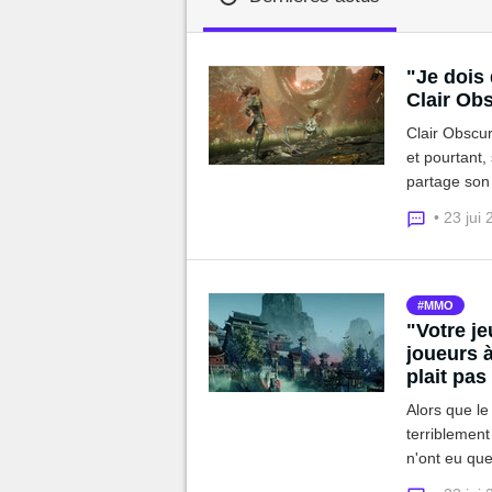
MGG

"Je dois 
Clair Obs
Clair Obscur
et pourtant,
partage son 
• 23 jui
MMO
"Votre je
joueurs 
plait pas
Alors que l
terriblemen
n'ont eu que
mode.