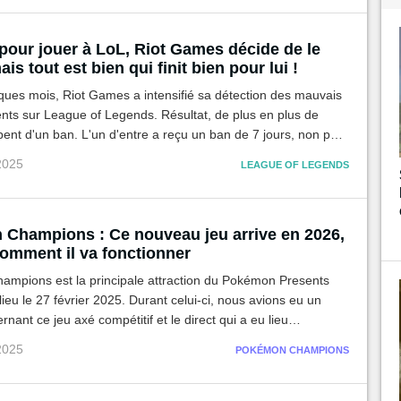
 pour jouer à LoL, Riot Games décide de le
ais tout est bien qui finit bien pour lui !
ques mois, Riot Games a intensifié sa détection des mauvais
ts sur League of Legends. Résultat, de plus en plus de
ent d'un ban. L'un d'entre a reçu un ban de 7 jours, non pas
vait agi comme un vilain inter, mais juste parce qu'il était nul.
 2025
LEAGUE OF LEGENDS
Champions : Ce nouveau jeu arrive en 2026,
comment il va fonctionner
mpions est la principale attraction du Pokémon Presents
 lieu le 27 février 2025. Durant celui-ci, nous avions eu un
rnant ce jeu axé compétitif et le direct qui a eu lieu
pouvait enfin nous montrer son fonctionnement. Voici ce qu'il
 2025
POKÉMON CHAMPIONS
ir.