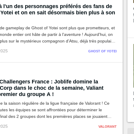
à l'un des personnages préférés des fans de
Yotei et on en sait désormais bien plus à son
 de gameplay de Ghost of Yotei sont plus que prometteurs, et
monde entier ont hâte de partir à l'aventure ! Aujourd'hui, on
lus sur le mystérieux compagnon d'Atsu, déjà très populaire
uturs joueurs.
 2025
GHOST OF YOTEI
Challengers France : Joblife domine la
Corp dans le choc de la semaine, Valiant
premier du groupe A !
de la saison régulière de la ligue française de Valorant ! Ce
tes les équipes se sont affrontées pour déterminer le
inal des 2 groupes dont les premières places se jouaient
t et Mandatory d'un côté et Joblife et la KCBS de l'autre.
 2025
VALORANT