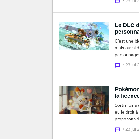
• 23 jui
Le DLC d
personna
C'est une bi
mais aussi d
personnages
DLC de Mari
• 23 jui
Pokémon 
la licenc
Sorti moins
eu le droit 
proposons de
pour tout le
• 23 jui