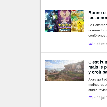
Bonne su
les anno
Le Pokémon 
résumé tout
conférence 
plus encore.
• 22 jui
C'est l'u
mais le p
y croit pa
Alors qu'il 
malheureusem
studio revie
de mal à y cr
• 22 jui