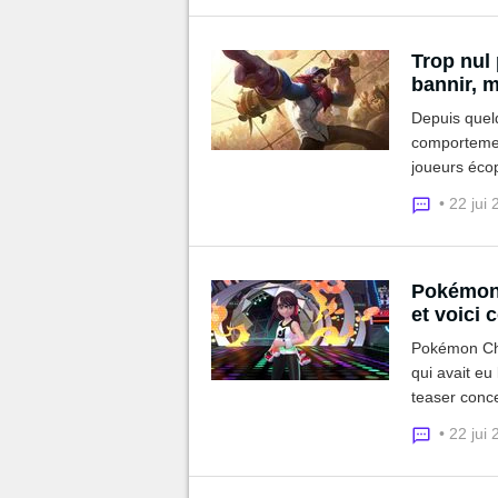
Trop nul
bannir, m
Depuis quel
comportemen
joueurs écop
parce qu'il a
• 22 jui
Pokémon 
et voici 
Pokémon Cha
qui avait eu
teaser conce
aujourd'hui 
• 22 jui
faut en reten