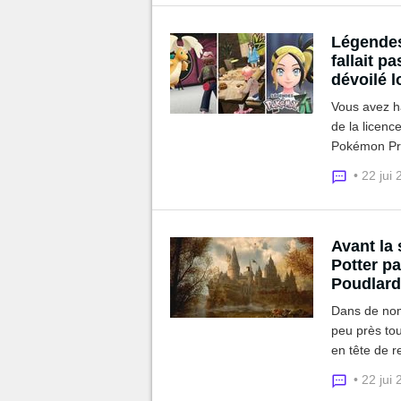
Légendes 
fallait p
dévoilé 
Vous avez h
de la licenc
Pokémon Prese
de gameplay
• 22 jui
Avant la 
Potter pa
Poudlard
Dans de nomb
peu près tou
en tête de r
Potter. Un p
• 22 jui