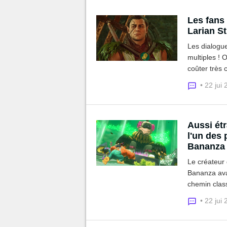
Les fans
Larian St
Les dialogue
multiples ! 
coûter très 
• 22 jui
Aussi ét
l'un des
Bananza
Le créateur
Bananza avan
chemin class
dans leurs c
• 22 jui