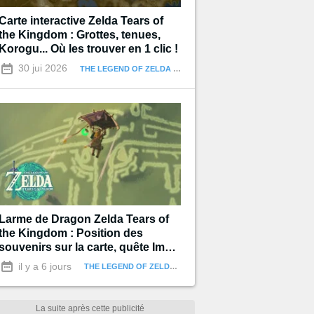
Carte interactive Zelda Tears of
the Kingdom : Grottes, tenues,
Korogu... Où les trouver en 1 clic !
30 jui 2026
THE LEGEND OF ZELDA : TEARS OF THE KINGDOM
Larme de Dragon Zelda Tears of
the Kingdom : Position des
souvenirs sur la carte, quête Impa
et les Géoglyphes
il y a 6 jours
THE LEGEND OF ZELDA : TEARS OF THE KINGDOM