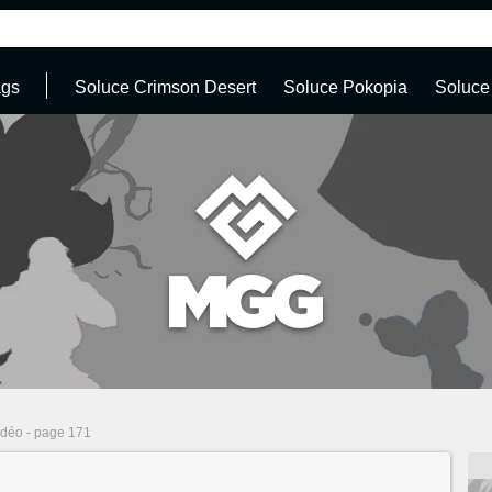
ags
Soluce Crimson Desert
Soluce Pokopia
Soluce
idéo - page 171