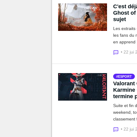
C'est déj
Ghost of 
sujet
Les extraits
les fans du 
en apprend p
auprès des f
• 22 jui
ESPORT
Valorant 
Karmine 
termine 
Suite et fin 
weekend, tou
classement f
entre Valian
• 22 jui