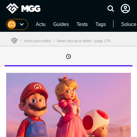
MGG
Actu
Guides
Tests
Tags
Soluce
/
Actus jeux vidéo
/
News des jeux vidéo - page 176
MGG
