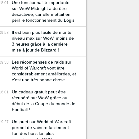
Une fonctionnalité importante
18:01
sur WoW Midnight a du être
désactivée, car elle mettait en
péril le fonctionnement du Logis
Il est bien plus facile de monter
09:58
niveau max sur WoW, moins de
3 heures grâce à la dernière
mise à jour de Blizzard !
Les récompenses de raids sur
09:58
World of Warcraft vont être
considérablement améliorées, et
c'est une très bonne chose
Un cadeau gratuit peut être
16:01
récupéré sur WoW grâce au
début de la Coupe du monde de
Football !
Un jouet sur World of Warcraft
19:27
permet de vaincre facilement
l'un des boss les plus