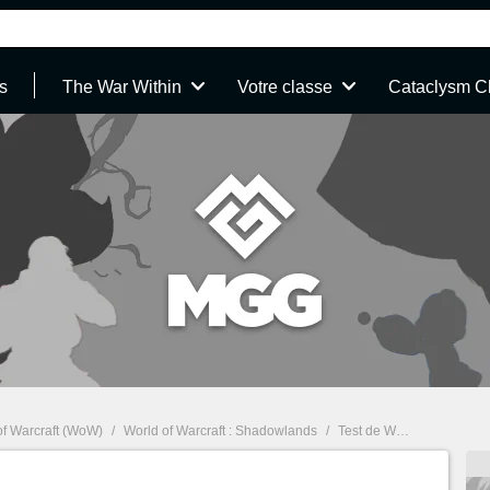
s
The War Within
Votre classe
Cataclysm C
of Warcraft (WoW)
/
World of Warcraft : Shadowlands
/
Test de World of Warcraft : Shadowlands PC & Mac