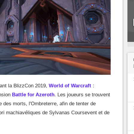
ant la BlizzCon 2019,
World of Warcraft
:
ension
Battle for Azeroth
. Les joueurs se trouvent
 des morts, l'Ombreterre, afin de tenter de
iori machiavéliques de Sylvanas Coursevent et de