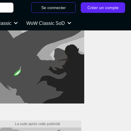
Se connecter
Créer un compte
lassic
WoW Classic SoD