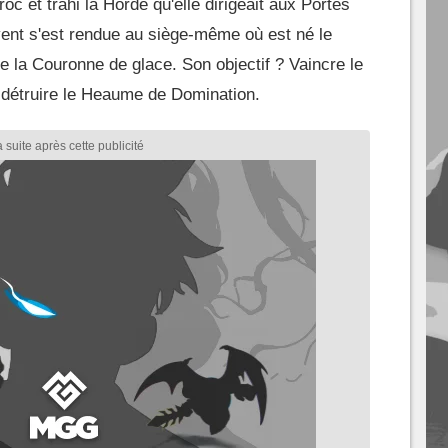
c et trahi la Horde qu'elle dirigeait aux Portes
nt s'est rendue au siège-même où est né le
de la Couronne de glace. Son objectif ? Vaincre le
 détruire le Heaume de Domination.