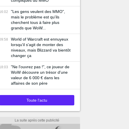
compliqués du MMO
"Les gens veulent des MMO",
16:02
mais le problème est qu'ils
cherchent tous à faire plus
grands que WoW...
World of Warcraft est ennuyeux
09:58
lorsqu'il s'agit de monter des
niveaux, mais Blizzard va bientôt
changer ça
"Ne l'ouvrez pas !", ce joueur de
18:03
WoW découvre un trésor d'une
valeur de 6 000 € dans les
affaires de son père
Toute l'actu