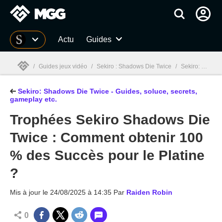
MGG
Actu
Guides
/
Guides jeux vidéo
/
Sekiro : Shadows Die Twice
/
Sekiro: Shadows Die Twice - Guide, boss, soluce complète, secrets
Sekiro: Shadows Die Twice - Guides, soluce, secrets,
MGG

gameplay etc.
Trophées Sekiro Shadows Die
Twice : Comment obtenir 100
% des Succès pour le Platine
?
Mis à jour le
24/08/2025 à 14:35
Par
Raiden Robin
0