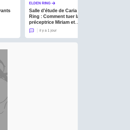
ELDEN RING
ELDEN RING
yants
Salle d'étude de Caria Elden
Katana Eld
Ring : Comment tuer la
Comment o
préceptrice Miriam et
meilleures
atteindre la Tour divine ?
il y a 1 jour
1
il y a 1