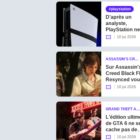
dépasser GTA
playstation
en termes de
vues !
D'après un
analyste,
PlayStation ne
craint pas les
10 jui 2026
joueurs en
colère suite à
l'annonce de
ASSASSIN'S CREE
l'arrêt des jeu
D BLACK FLAG RE
sur disque
Sur Assassin'
SYNCED
Creed Black F
Resynced vou
pouvez perdre
10 jui 2026
toutes vos
heures de jeu à
cause d'un se
GRAND THEFT AU
bug
TO VI
L'édition ultim
de GTA 6 ne s
cache pas de
vous vendre 
10 jui 2026