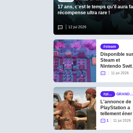
17 ans, c'est le temps qu'il aura
récompense ultra rare !
12 jui 2026
steam
Disponible su
Steam et
Nintendo Swit
ce jeu cozy av
11 jui 2026
des vampires
pourrait bien
vous occuper
pla
GRAND T
tout l'été !
ystat
HEFT AU
L'annonce de
ion
O VI
PlayStation a
tellement éner
les joueurs,
1
11 jui 2026
qu'elle réussie
même à