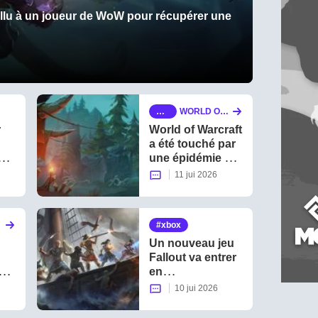
 fallu à un joueur de WoW pour récupérer une
m
WORLD OF
mo
WARCRAFT
r
World of Warcraft
a été touché par
ch,
une épidémie qui
ec
tue plein de
11 jui 2026
joueurs et rend
les auberges du
MMO de Blizzard
xbox
T
Un nouveau jeu
Fallout va entrer
vé
en
développement,
10 jui 2026
mais au prix de
l'annulation de la