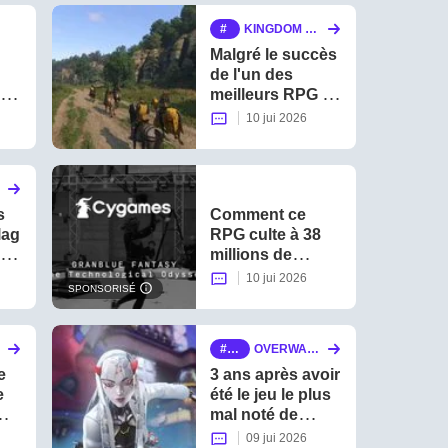
 6
suite d'un RPG
KINGDOM CO
exclusif Xbox
r
ME : DELIVE
Malgré le succès
p
RANCE II
de l'un des
g
meilleurs RPG de
2025, il n'y a pas
10 jui 2026
eu de nouveaux
projets après
Kingdom Come
x
Deliverance 2
s
Comment ce
lag
RPG culte à 38
s
millions de
joueurs a réussi
10 jui 2026
SPONSORISÉ
son passage de
la 2D à la 3D ?
ul
Notre reportage
fp
OVERWATC
dans les
s
H 2
e
coulisses de sa
3 ans après avoir
e
transformation
été le jeu le plus
au Japon !
mal noté de
du
Steam, Blizzard
09 jui 2026