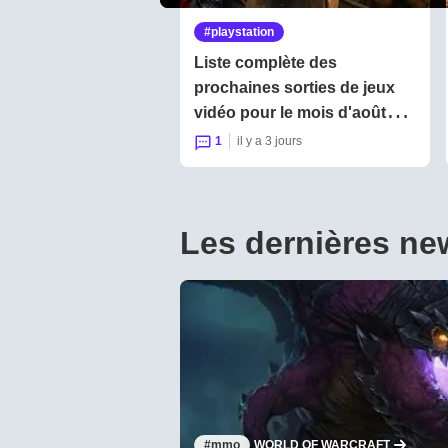
playstation
Liste complète des
prochaines sorties de jeux
vidéo pour le mois d'août
2026 sur Playstation,
1
il y a 3 jours
Nintendo, Xbox et PC
Les dernières ne
mmo
WORLD OF WARCRAFT