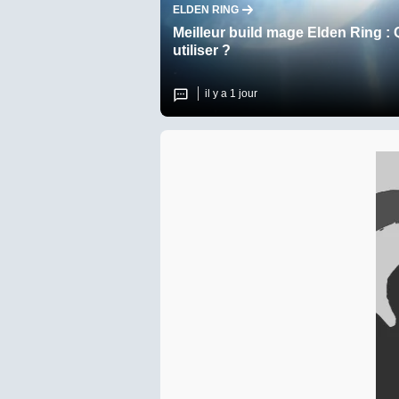
ELDEN RING
Meilleur build mage Elden Ring : 
utiliser ?
il y a 1 jour