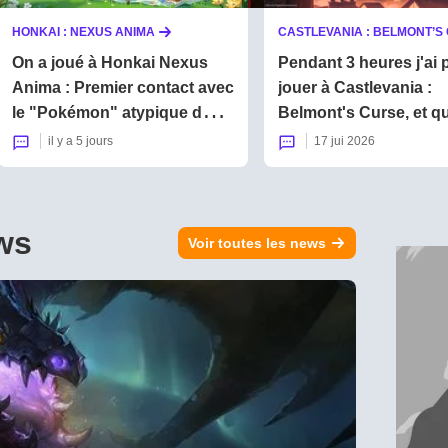
HONKAI : NEXUS ANIMA
On a joué à Honkai Nexus
Pendant 3 heures j'ai 
Anima : Premier contact avec
jouer à Castlevania :
le "Pokémon" atypique de
Belmont's Curse, et q
HoYoverse
fait du bien de retrouv
il y a 5 jours
17 jui 2026
licence culte !
ws
Voir toutes les news