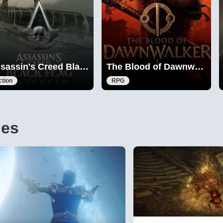
ssin's Creed Black Flag Resynced
The Blood of Dawnwalker
ction
RPG
des