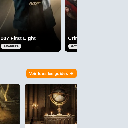
007 First Light
Crimson Desert
Aventure
Action
Voir tous les guides