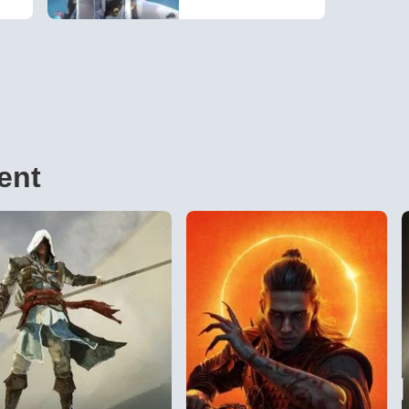
et Overwatch
marquent l'une
e"
des plus belles
rédemptions du
jeu vidéo
ent