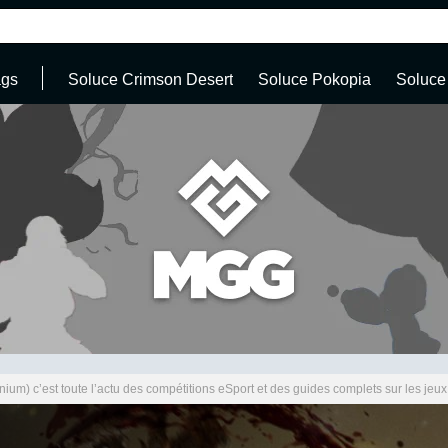
ags
Soluce Crimson Desert
Soluce Pokopia
Soluce
ium) c’est toute l’actu des compétitions eSport et des guides complets sur les je