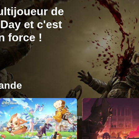
ltijoueur de
Day et c'est
n force !
ande