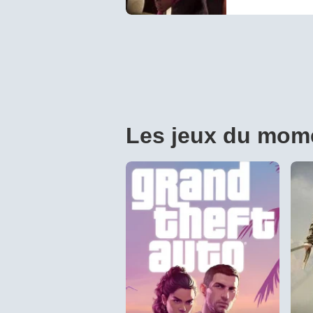
contenu
mentionné
comme "inutil
Les jeux du mom