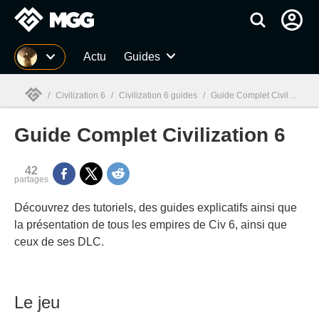
MGG
Actu
Guides
/
Civilization 6
/
Civilization 6 guides
/
Guide Complet Civilization 6
Guide Complet Civilization 6
MGG

42
partages
Découvrez des tutoriels, des guides explicatifs ainsi que
la présentation de tous les empires de Civ 6, ainsi que
ceux de ses DLC.
Le jeu